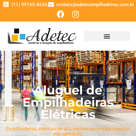
(11) 99165-8626
contato@adetecempilhadeiras.com.br
Aluguel de
Empilhadeiras
Elétricas
Empilhadeiras elétricas de alta performance para otimizar
sua operação.