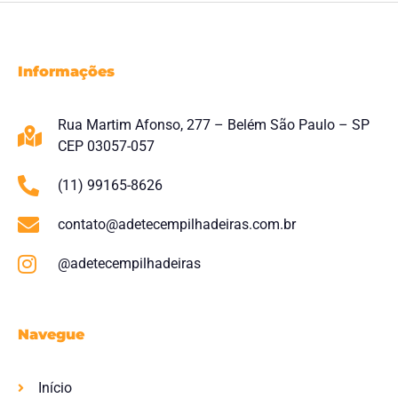
Informações
Rua Martim Afonso, 277 – Belém São Paulo – SP
CEP 03057-057
(11) 99165-8626
contato@adetecempilhadeiras.com.br
@adetecempilhadeiras
Navegue
Início