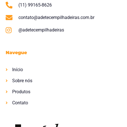
(11) 99165-8626
contato@adetecempilhadeiras.com.br
@adetecempilhadeiras
Navegue
Início
Sobre nós
Produtos
Contato