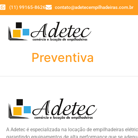
(11) 99165-8626
contato@adetecempilhadeiras.com.br
Preventiva
A Adetec é especializada na locação de empilhadeiras elétric
garantindo equipamentos de alta performance que se adeq