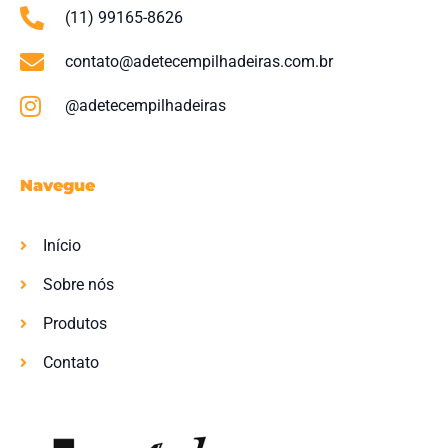
(11) 99165-8626
contato@adetecempilhadeiras.com.br
@adetecempilhadeiras
Navegue
Início
Sobre nós
Produtos
Contato