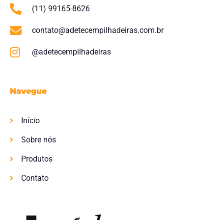
(11) 99165-8626
contato@adetecempilhadeiras.com.br
@adetecempilhadeiras
Navegue
Início
Sobre nós
Produtos
Contato