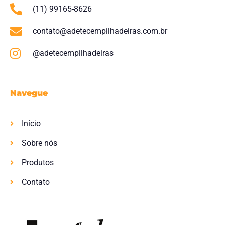
(11) 99165-8626
contato@adetecempilhadeiras.com.br
@adetecempilhadeiras
Navegue
Início
Sobre nós
Produtos
Contato