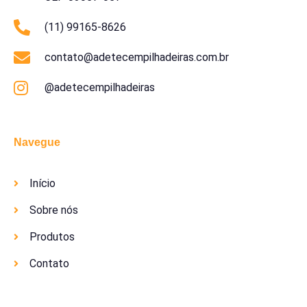
(11) 99165-8626
contato@adetecempilhadeiras.com.br
@adetecempilhadeiras
Navegue
Início
Sobre nós
Produtos
Contato