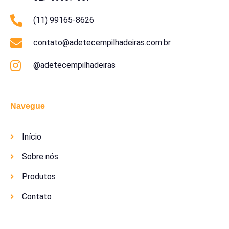
(11) 99165-8626
contato@adetecempilhadeiras.com.br
@adetecempilhadeiras
Navegue
Início
Sobre nós
Produtos
Contato