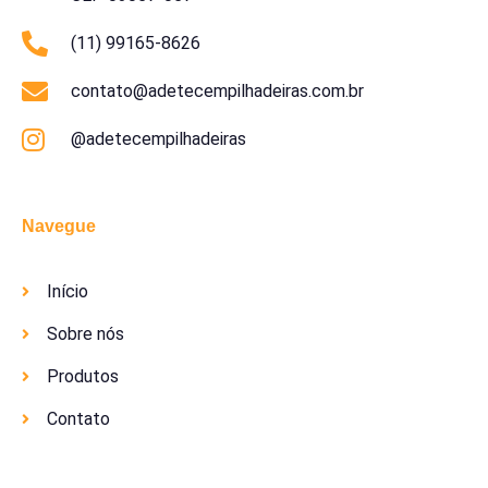
(11) 99165-8626
contato@adetecempilhadeiras.com.br
@adetecempilhadeiras
Navegue
Início
Sobre nós
Produtos
Contato