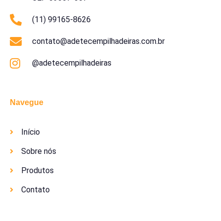
(11) 99165-8626
contato@adetecempilhadeiras.com.br
@adetecempilhadeiras
Navegue
Início
Sobre nós
Produtos
Contato