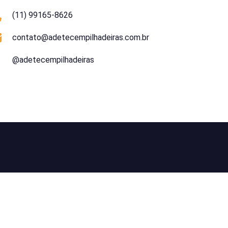
(11) 99165-8626
contato@adetecempilhadeiras.com.br
@adetecempilhadeiras