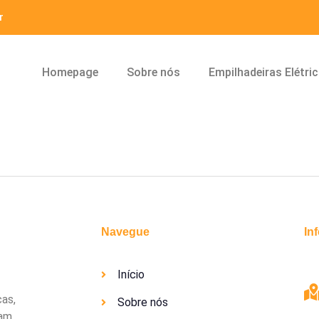
r
Homepage
Sobre nós
Empilhadeiras Elétri
Navegue
In
Início
cas,
Sobre nós
uam