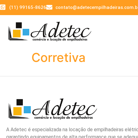
(11) 99165-8626
contato@adetecempilhadeiras.com.b
Corretiva
A Adetec é especializada na locação de empilhadeiras elétri
garantindo equipamentos de alta performance que se adeq