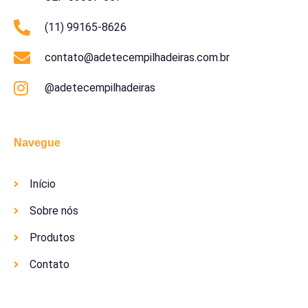
(11) 99165-8626
contato@adetecempilhadeiras.com.br
@adetecempilhadeiras
Navegue
Início
Sobre nós
Produtos
Contato