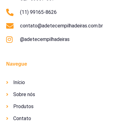
(11) 99165-8626
contato@adetecempilhadeiras.com.br
@adetecempilhadeiras
Navegue
Início
Sobre nós
Produtos
Contato