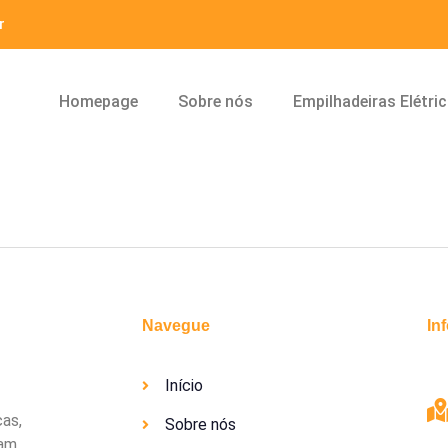
r
Homepage
Sobre nós
Empilhadeiras Elétri
Navegue
In
Início
cas,
Sobre nós
uam