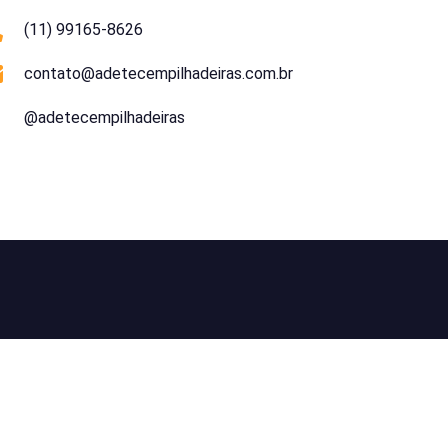
(11) 99165-8626
contato@adetecempilhadeiras.com.br
@adetecempilhadeiras