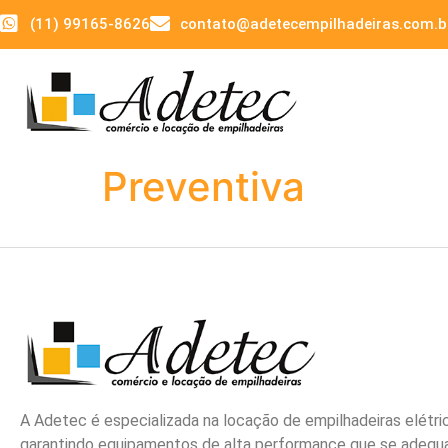
(11) 99165-8626
contato@adetecempilhadeiras.com.b
Preventiva
A Adetec é especializada na locação de empilhadeiras elétri
garantindo equipamentos de alta performance que se adeq