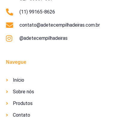
(11) 99165-8626
contato@adetecempilhadeiras.com.br
@adetecempilhadeiras
Navegue
Início
Sobre nós
Produtos
Contato