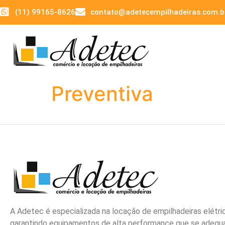
(11) 99165-8626
contato@adetecempilhadeiras.com.b
Preventiva
A Adetec é especializada na locação de empilhadeiras elétri
garantindo equipamentos de alta performance que se adeq