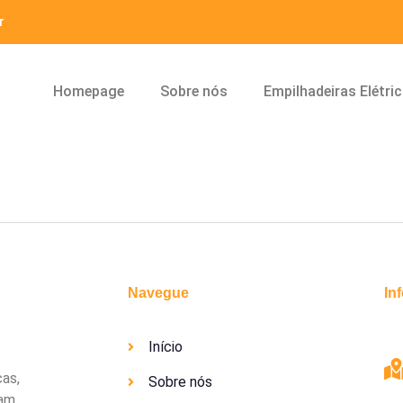
r
Homepage
Sobre nós
Empilhadeiras Elétri
Navegue
In
Início
cas,
Sobre nós
uam