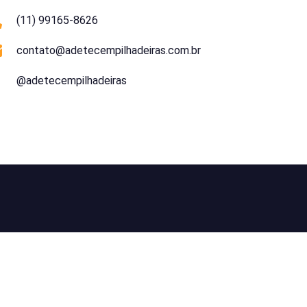
(11) 99165-8626
contato@adetecempilhadeiras.com.br
@adetecempilhadeiras