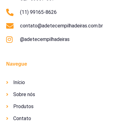
(11) 99165-8626
contato@adetecempilhadeiras.com.br
@adetecempilhadeiras
Navegue
Início
Sobre nós
Produtos
Contato