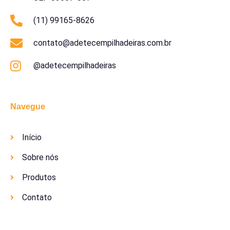
(11) 99165-8626
contato@adetecempilhadeiras.com.br
@adetecempilhadeiras
Navegue
Início
Sobre nós
Produtos
Contato