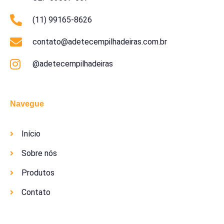
(11) 99165-8626
contato@adetecempilhadeiras.com.br
@adetecempilhadeiras
Navegue
Início
Sobre nós
Produtos
Contato