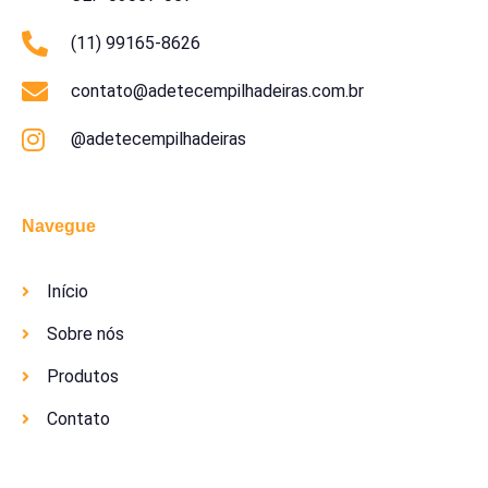
(11) 99165-8626
contato@adetecempilhadeiras.com.br
@adetecempilhadeiras
Navegue
Início
Sobre nós
Produtos
Contato