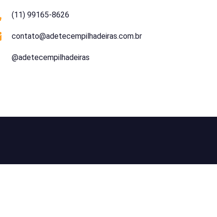
(11) 99165-8626
contato@adetecempilhadeiras.com.br
@adetecempilhadeiras