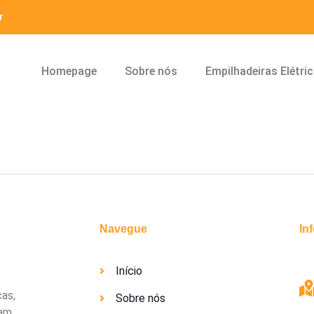
r
Homepage
Sobre nós
Empilhadeiras Elétri
Navegue
In
Início
cas,
Sobre nós
uam