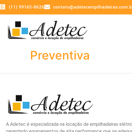
(11) 99165-8626
contato@adetecempilhadeiras.com.b
Preventiva
A Adetec é especializada na locação de empilhadeiras elétri
garantindo equipamentos de alta performance que se adeq