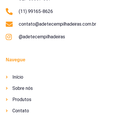
(11) 99165-8626
contato@adetecempilhadeiras.com.br
@adetecempilhadeiras
Navegue
Início
Sobre nós
Produtos
Contato