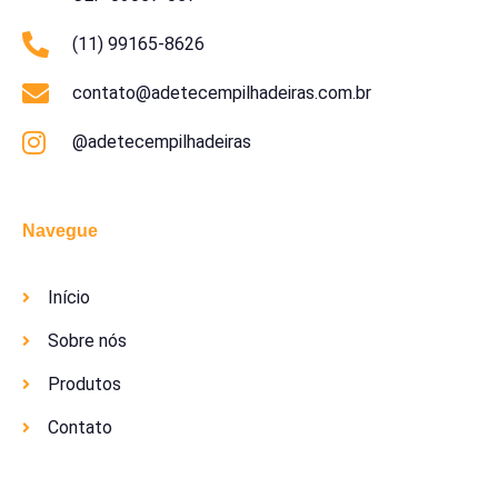
(11) 99165-8626
contato@adetecempilhadeiras.com.br
@adetecempilhadeiras
Navegue
Início
Sobre nós
Produtos
Contato