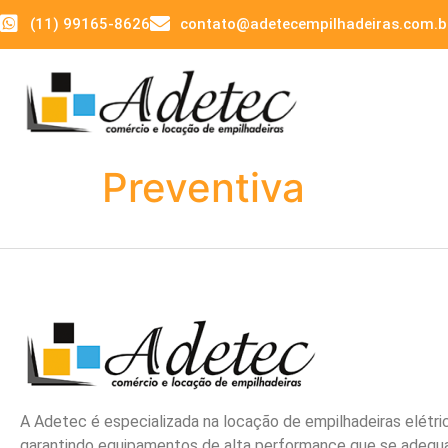
(11) 99165-8626
contato@adetecempilhadeiras.com.b
Preventiva
A Adetec é especializada na locação de empilhadeiras elétri
garantindo equipamentos de alta performance que se adeq