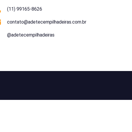
(11) 99165-8626
contato@adetecempilhadeiras.com.br
@adetecempilhadeiras