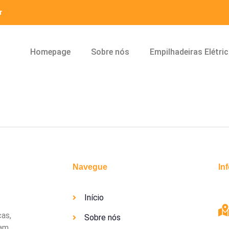
r
Homepage
Sobre nós
Empilhadeiras Elétri
Navegue
In
Início
cas,
Sobre nós
uam