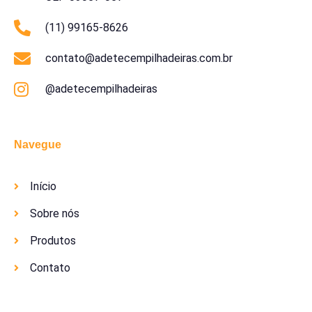
(11) 99165-8626
contato@adetecempilhadeiras.com.br
@adetecempilhadeiras
Navegue
Início
Sobre nós
Produtos
Contato