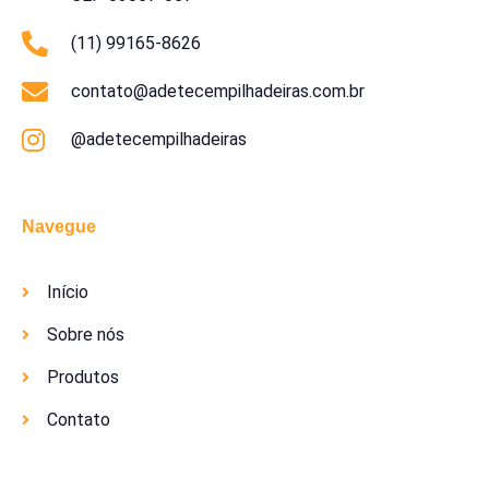
(11) 99165-8626
contato@adetecempilhadeiras.com.br
@adetecempilhadeiras
Navegue
Início
Sobre nós
Produtos
Contato