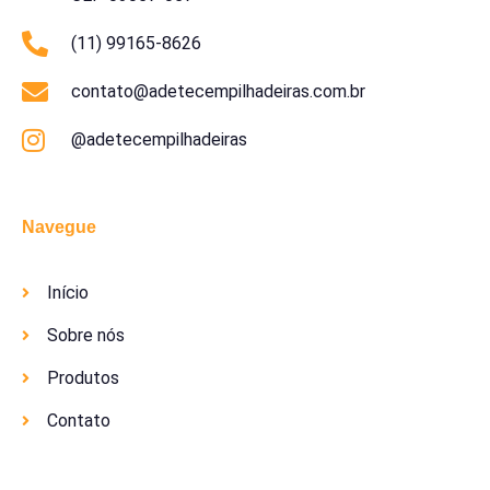
(11) 99165-8626
contato@adetecempilhadeiras.com.br
@adetecempilhadeiras
Navegue
Início
Sobre nós
Produtos
Contato