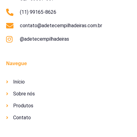
(11) 99165-8626
contato@adetecempilhadeiras.com.br
@adetecempilhadeiras
Navegue
Início
Sobre nós
Produtos
Contato