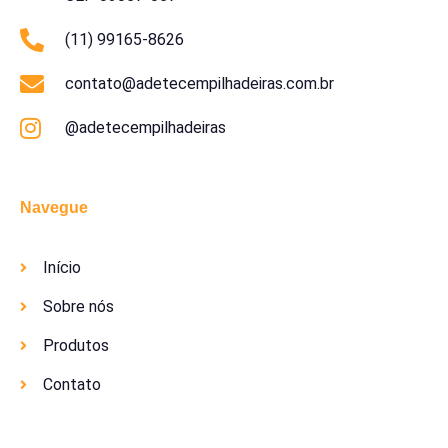
(11) 99165-8626
contato@adetecempilhadeiras.com.br
@adetecempilhadeiras
Navegue
Início
Sobre nós
Produtos
Contato