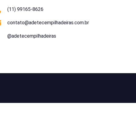
(11) 99165-8626
contato@adetecempilhadeiras.com.br
@adetecempilhadeiras