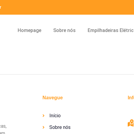
r
Homepage
Sobre nós
Empilhadeiras Elétri
Navegue
In
Início
cas,
Sobre nós
uam