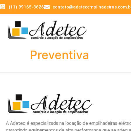
(11) 99165-8626
contato@adetecempilhadeiras.com.b
Preventiva
A Adetec é especializada na locação de empilhadeiras elétri
garantindo equipamentos de alta performance que se adeq