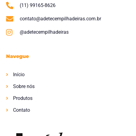
(11) 99165-8626
contato@adetecempilhadeiras.com.br
@adetecempilhadeiras
Navegue
Início
Sobre nós
Produtos
Contato