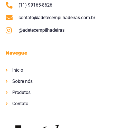
(11) 99165-8626
contato@adetecempilhadeiras.com.br
@adetecempilhadeiras
Navegue
Início
Sobre nós
Produtos
Contato