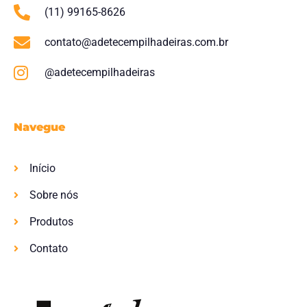
(11) 99165-8626
contato@adetecempilhadeiras.com.br
@adetecempilhadeiras
Navegue
Início
Sobre nós
Produtos
Contato