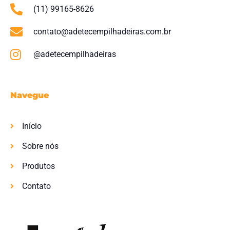
(11) 99165-8626
contato@adetecempilhadeiras.com.br
@adetecempilhadeiras
Navegue
Início
Sobre nós
Produtos
Contato